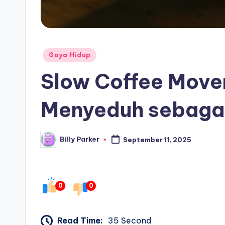
Posted
Gaya Hidup
in
Slow Coffee Movem
Menyeduh sebagai
Billy Parker
September 11, 2025
Posted
by
0
0
Read Time:
35 Second