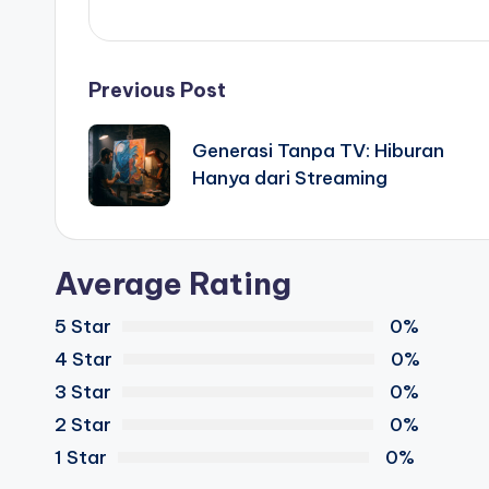
Post
Previous Post
navigation
Generasi Tanpa TV: Hiburan
Hanya dari Streaming
Average Rating
5 Star
0%
4 Star
0%
3 Star
0%
2 Star
0%
1 Star
0%