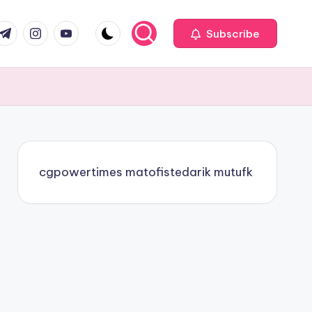
com
r.com
.me
instagram.com
youtube.com
Subscribe
cgpowertimes
matofistedarik
mutufk