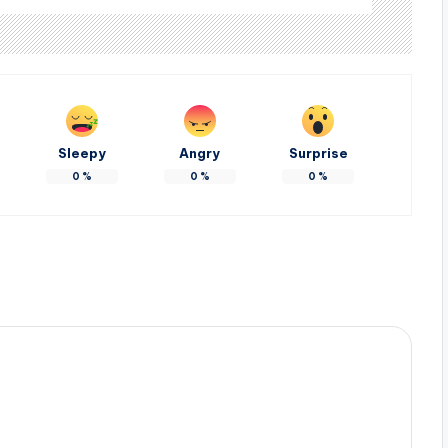
Sleepy
Angry
Surprise
0
%
0
%
0
%