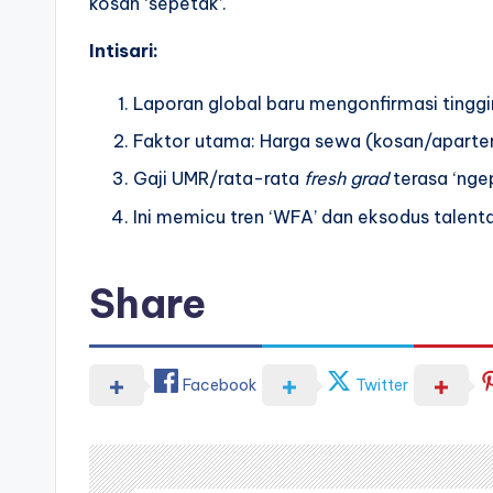
kosan ‘sepetak’.
Intisari:
Laporan global baru mengonfirmasi tinggin
Faktor utama: Harga sewa (kosan/apartemen
Gaji UMR/rata-rata
fresh grad
terasa ‘ngep
Ini memicu tren ‘WFA’ dan eksodus talent
Share
Facebook
Twitter