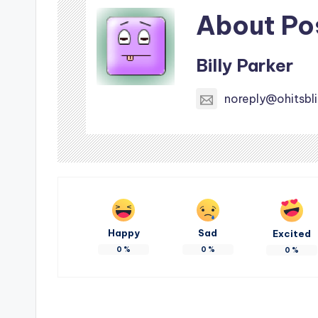
About Po
Billy Parker
noreply@ohitsbl
Happy
Sad
Excited
0
%
0
%
0
%