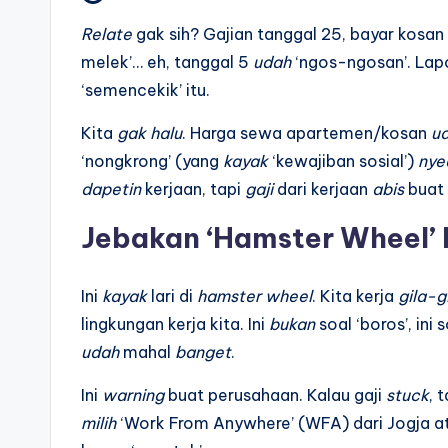
Relate
gak sih? Gajian tanggal 25, bayar kosan ‘e
melek’… eh, tanggal 5
udah
‘ngos-ngosan’. Lap
‘semencekik’ itu.
Kita
gak
halu
. Harga sewa apartemen/kosan
u
‘nongkrong’ (yang
kayak
‘kewajiban sosial’)
nye
dapetin
kerjaan, tapi
gaji
dari kerjaan
abis
buat 
Jebakan ‘Hamster Wheel’ 
Ini
kayak
lari di
hamster wheel
. Kita kerja
gila-g
lingkungan kerja kita. Ini
bukan
soal ‘boros’, ini 
udah
mahal
banget
.
Ini
warning
buat perusahaan. Kalau gaji
stuck
, 
milih
‘Work From Anywhere’ (WFA) dari Jogja at