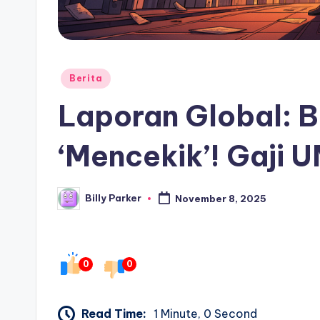
Posted
Berita
in
Laporan Global: B
‘Mencekik’! Gaji
Billy Parker
November 8, 2025
Posted
by
0
0
Read Time:
1 Minute, 0 Second