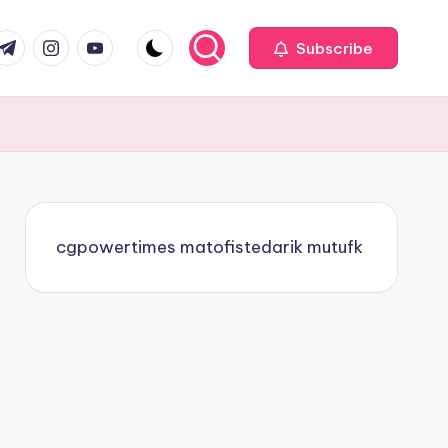
com
r.com
.me
instagram.com
youtube.com
Subscribe
cgpowertimes
matofistedarik
mutufk