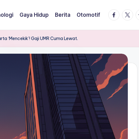
facebook.
twitte
t
ologi
Gaya Hidup
Berita
Otomotif
arta ‘Mencekik’! Gaji UMR Cuma Lewat.