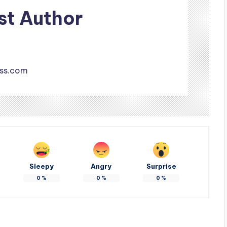
st Author
iss.com
Sleepy
Angry
Surprise
0
%
0
%
0
%