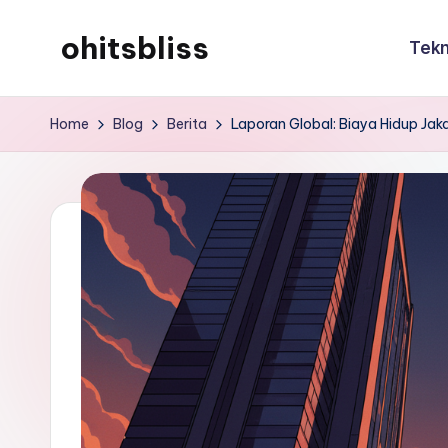
ohitsbliss
Tekn
Skip
to
ohitsbliss
content
Home
Blog
Berita
Laporan Global: Biaya Hidup Jak