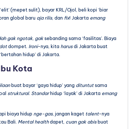
lit’ (mepet sulit), bayar KRL/Ojol, beli kopi ‘biar
oran global baru
aja
rilis
, dan
fix
! Jakarta
emang
dah
gak
ngotak
,
gak
sebanding sama ‘fasilitas’. Biaya
dot
dompet.
Ironi
-nya, kita
harus
di Jakarta buat
‘bertahan hidup’ di Jakarta.
Ibu Kota
ilaan
buat bayar ‘gaya hidup’ yang
dituntut
sama
soal
struktural
.
Standar
hidup ‘layak’ di Jakarta
emang
tapi biaya hidup
nge-gas
, jangan kaget
talent
-nya
au Bali.
Mental health
dapet,
cuan
gak
abis
buat