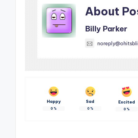
About Po
Billy Parker
noreply@ohitsbl
Happy
Sad
Excited
0
%
0
%
0
%