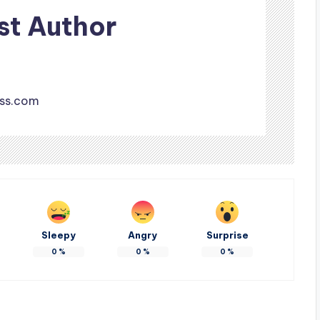
st Author
iss.com
Sleepy
Angry
Surprise
0
%
0
%
0
%