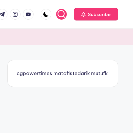
com
r.com
.me
instagram.com
youtube.com
Subscribe
cgpowertimes
matofistedarik
mutufk