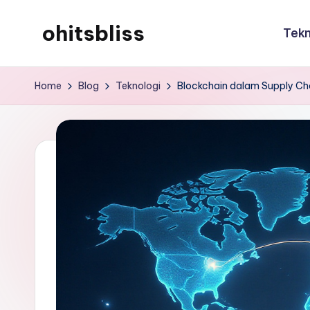
ohitsbliss
Tekn
Skip
to
ohitsbliss
content
Home
Blog
Teknologi
Blockchain dalam Supply Cha