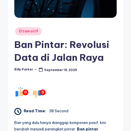
Posted
Otomotif
in
Ban Pintar: Revolusi
Data di Jalan Raya
Billy Parker
September 18, 2025
Posted
by
0
0
Read Time:
38 Second
Ban yang dulu hanya dianggap komponen pasif, kini
berubah menjadi perangkat pintar.
Ban pintar