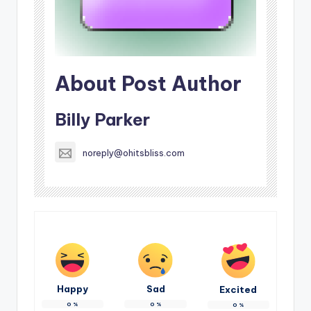
About Post Author
Billy Parker
noreply@ohitsbliss.com
Happy
Sad
Excited
0
%
0
%
0
%