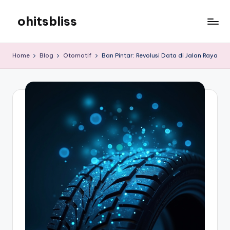
ohitsbliss
Skip
to
ohitsbliss
content
Home
Blog
Otomotif
Ban Pintar: Revolusi Data di Jalan Raya