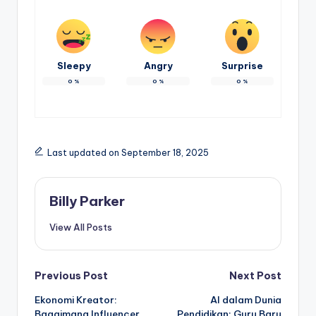
Sleepy
Angry
Surprise
0
%
0
%
0
%
Last updated on September 18, 2025
Billy Parker
View All Posts
Post
Previous Post
Next Post
Ekonomi Kreator:
AI dalam Dunia
navigation
Bagaimana Influencer
Pendidikan: Guru Baru