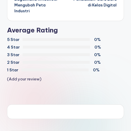
Mengubah Peta
di Kelas Digital
Industri
Average Rating
5 Star
0%
4 Star
0%
3 Star
0%
2 Star
0%
1 Star
0%
(Add your review)